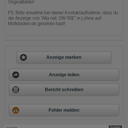
Gerät (PC, Tablet-PC oder Smartphone)
Originalbilder!
Browser und alle verwendeten Add-ons
Auflösung des Computers
PS: Bitte erwähne bei deiner Kontaktaufnahme, dass du
Besucherquelle (Facebook, Suchmaschine oder
die Anzeige von
"Alla nat. OW 90E" in Löhne auf
verweisende Webseite)
Welche Dateien wurden heruntergeladen?
Mollyladies.de
gesehen hast!
Welche Videos angeschaut?
Wurden Werbebanner angeklickt?
Wohin ging der Besucher? Klickte er auf weitere Seiten des
Portals oder hat er sie komplett verlassen?
Wie lange blieb der Besucher?
Ort der Verarbeitung:
Anzeige merken
Europäische Union & USA
Hotjar
Anzeige teilen
Wir nutzen Hotjar als Webanalysedient. Es wird verwendet, um
Daten über das Benutzerverhalten zu sammeln. Hotjar kann
auch im Rahmen von Umfragen und Feedbackfunktionen, die
Bericht schreiben
auf unserer Website eingebunden sind, von Ihnen bereitgestellte
Informationen verarbeiten.
Herausgeber:
Hotjar Limited, Malta
Fehler melden
Erhobene Daten:
Datum und Uhrzeit des Besuchs
SolAds
Anzeige