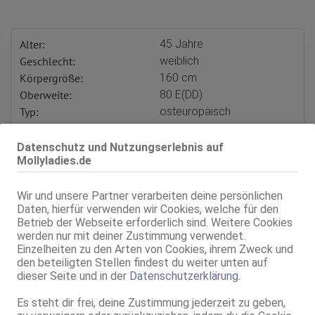
Alter:
45 Jahre
Geschlecht:
weiblich
Körpergröße:
160 cm
Oberweite:
80 E(DD)
Typ:
osteuropäisch
Herkunft:
Lettland
KF:
40/42
Datenschutz und Nutzungserlebnis auf
Mollyladies.de
Intimbereich:
total rasiert
Haare:
blond, rückenlang, wellig
Haut:
mittel
Wir und unsere Partner verarbeiten deine persönlichen
Daten, hierfür verwenden wir Cookies, welche für den
Verkehr:
GV
Betrieb der Webseite erforderlich sind. Weitere Cookies
Franz.
werden nur mit deiner Zustimmung verwendet.
Franz. beidseitig
Einzelheiten zu den Arten von Cookies, ihrem Zweck und
Span. / BV
den beteiligten Stellen findest du weiter unten auf
Flotter Dreier (MFF)
dieser Seite und in der
Datenschutzerklärung
.
Zu dritt (MMF)
Service für:
Herren
Es steht dir frei, deine Zustimmung jederzeit zu geben,
Service:
Schmusen, Kuscheln