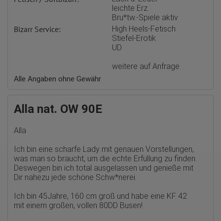
hl=de#gtagjs_google_analytics_4_-_cookie_usage
leichte Erz.
Bru*tw.-Spiele aktiv
Herausgeber:
Google Ireland Limited
Bizarr Service:
High Heels-Fetisch
Stiefel-Erotik
Erhobene Daten:
UD
Die erzeugten Informationen über die Benutzung unserer
Webseiten sowie die von dem Browser übermittelte IP-Adresse
werden übertragen und gespeichert. Dabei können aus den
weitere auf Anfrage
verarbeiteten Daten pseudonyme Nutzungsprofile der Nutzer
Alle Angaben ohne Gewähr
erstellt werden. Diese Informationen wird Google gegebenenfalls
auch an Dritte übertragen, sofern dies gesetzlich
vorgeschrieben wird oder, soweit Dritte diese Daten im Auftrag
von Google verarbeiten. Die IP-Adresse der Nutzer wird von
Alla nat. OW 90E
Google innerhalb von Mitgliedstaaten der Europäischen Union
oder in anderen Vertragsstaaten des Abkommens über den
Europäischen Wirtschaftsraum gekürzt, dies bedeutet, dass alle
Alla
Daten anonym erhoben werden. Nur in Ausnahmefällen wird die
volle IP-Adresse an einen Server von Google in den USA
Ich bin eine scharfe Lady mit genauen Vorstellungen,
übertragen und dort gekürzt. Die von dem Browser des Nutzers
was man so braucht, um die echte Erfüllung zu finden.
übermittelte IP-Adresse wird nicht mit anderen Daten von Google
zusammengeführt.
Deswegen bin ich total ausgelassen und genieße mit
Dir nahezu jede schöne Schw*nerei.
Erhobene Informationen zum Besucherverhalten sind folgende:
Ich bin 45Jahre, 160 cm groß und habe eine KF 42
Herkunft (Land und Stadt)
mit einem großen, vollen 80DD Busen!
Sprache
Betriebssystem