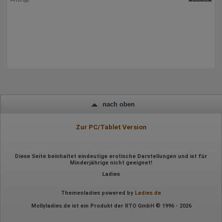
Gerätetyp
Geografischer Standort
IP-Adresse
Mausbewegungen
Besuchte Seiten
Referrer URL
Bildschirmauflösung
Eindeutige Gerätekennung
Sprachinformationen
Gerätebestriebssystem
Browser-Typ
Klicks
Domain-Name
nach oben
Eindeutige Benutzerkennung
Antworten auf Umfragen
Zur PC/Tablet Version
Ort der Verarbeitung:
Europäische Union
Rechtliche Grundlage der Verarbeitung
Diese Seite beinhaltet eindeutige erotische Darstellungen und ist für
Art. 6 Abs. 1 S. 1 lit. a DSGVO
Minderjährige nicht geeignet!
Ladies
Themenladies powered by
Ladies.de
Mollyladies.de ist ein Produkt der RTO GmbH © 1996 - 2026